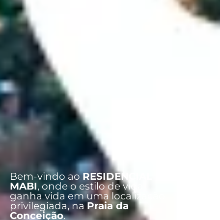
Bem-vindo ao
RESIDENCIAL
MABI
, onde o estilo de vida
ganha vida em uma localização
privilegiada, na
Praia da
Conceição
.